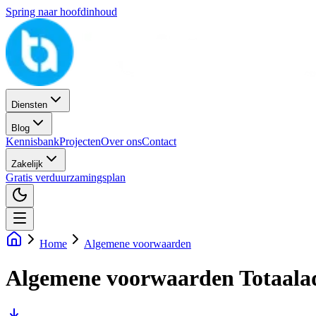
Spring naar hoofdinhoud
Diensten
Blog
Kennisbank
Projecten
Over ons
Contact
Zakelijk
Gratis verduurzamingsplan
Home
Algemene voorwaarden
Algemene voorwaarden Totaalad