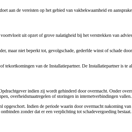
voldoet aan de vereisten op het gebied van vakbekwaamheid en aansprake
 voortvloeit uit opzet of grove nalatigheid bij het verstrekken van advies
nder, maar niet beperkt tot, gevolgschade, gederfde winst of schade door
f tekortkomingen van de Installatiepartner. De Installatiepartner is te a
e Opdrachtgever indien zij wordt gehinderd door overmacht. Onder over
en, overheidsmaatregelen of storingen in internetverbindingen vallen.
l opgeschort. Indien de periode waarin door overmacht nakoming van de
ontbinden zonder dat er een verplichting tot schadevergoeding bestaat.