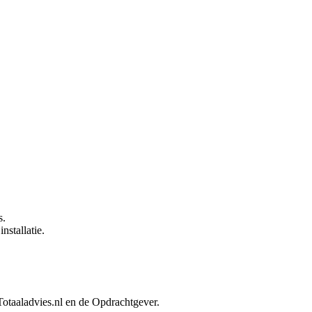
s.
nstallatie.
Totaaladvies.nl en de Opdrachtgever.