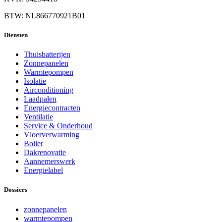
BTW: NL866770921B01
Diensten
Thuisbatterijen
Zonnepanelen
Warmtepompen
Isolatie
Airconditioning
Laadpalen
Energiecontracten
Ventilatie
Service & Onderhoud
Vloerverwarming
Boiler
Dakrenovatie
Aannemerswerk
Energielabel
Dossiers
zonnepanelen
warmtepompen