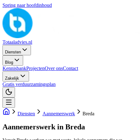
Spring naar hoofdinhoud
Totaaladvies.nl
Diensten
Blog
Kennisbank
Projecten
Over ons
Contact
Zakelijk
Gratis verduurzamingsplan
Diensten
Aannemerswerk
Breda
Aannemerswerk
in
Breda