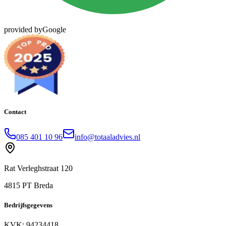
provided by
Google
Contact
085 401 10 96
info@totaaladvies.nl
Rat Verleghstraat 120
4815 PT Breda
Bedrijfsgegevens
KVK: 94234418