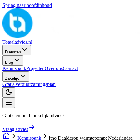
Spring naar hoofdinhoud
Totaaladvies.nl
Diensten
Blog
Kennisbank
Projecten
Over ons
Contact
Zakelijk
Gratis verduurzamingsplan
Gratis en onafhankelijk advies?
Vraag advies
Kennisbank
Itho Daalderop warmtepomp: Nederlandse