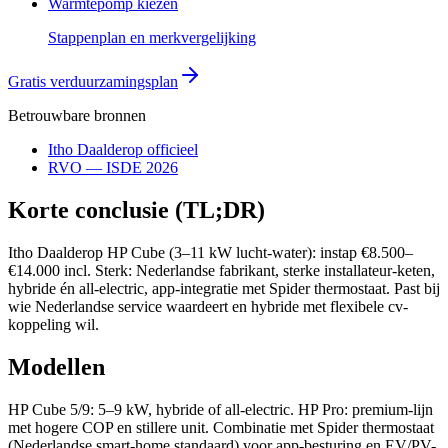
Warmtepomp kiezen
Stappenplan en merkvergelijking
Gratis verduurzamingsplan
Betrouwbare bronnen
Itho Daalderop officieel
RVO — ISDE 2026
Korte conclusie (TL;DR)
Itho Daalderop HP Cube (3–11 kW lucht-water): instap €8.500–
€14.000 incl. Sterk: Nederlandse fabrikant, sterke installateur-keten,
hybride én all-electric, app-integratie met Spider thermostaat. Past bij
wie Nederlandse service waardeert en hybride met flexibele cv-
koppeling wil.
Modellen
HP Cube 5/9: 5–9 kW, hybride of all-electric. HP Pro: premium-lijn
met hogere COP en stillere unit. Combinatie met Spider thermostaat
(Nederlandse smart-home standaard) voor app-besturing en EV/PV-