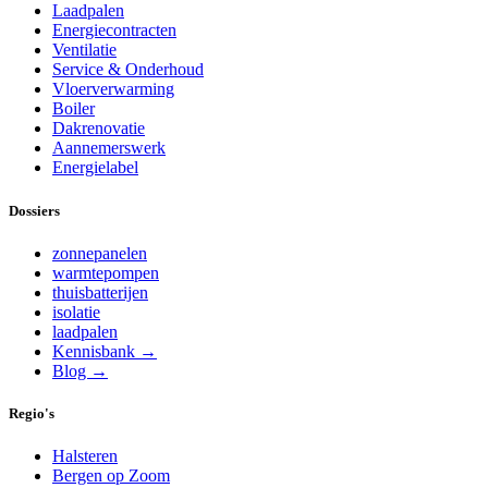
Laadpalen
Energiecontracten
Ventilatie
Service & Onderhoud
Vloerverwarming
Boiler
Dakrenovatie
Aannemerswerk
Energielabel
Dossiers
zonnepanelen
warmtepompen
thuisbatterijen
isolatie
laadpalen
Kennisbank →
Blog →
Regio's
Halsteren
Bergen op Zoom