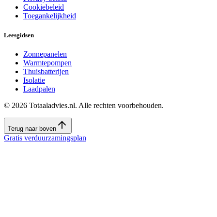
Cookiebeleid
Toegankelijkheid
Leesgidsen
Zonnepanelen
Warmtepompen
Thuisbatterijen
Isolatie
Laadpalen
©
2026
Totaaladvies.nl. Alle rechten voorbehouden.
Terug naar boven
Gratis verduurzamingsplan