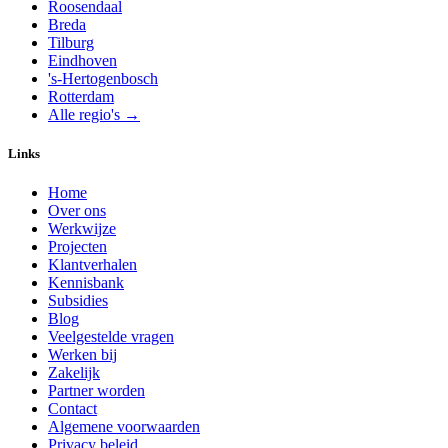
Roosendaal
Breda
Tilburg
Eindhoven
's-Hertogenbosch
Rotterdam
Alle regio's →
Links
Home
Over ons
Werkwijze
Projecten
Klantverhalen
Kennisbank
Subsidies
Blog
Veelgestelde vragen
Werken bij
Zakelijk
Partner worden
Contact
Algemene voorwaarden
Privacy beleid