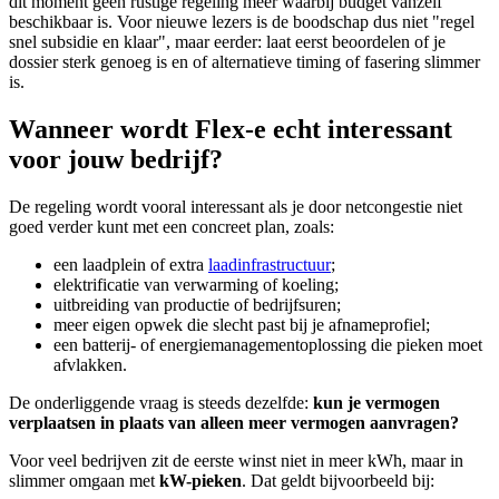
dit moment geen rustige regeling meer waarbij budget vanzelf
beschikbaar is. Voor nieuwe lezers is de boodschap dus niet "regel
snel subsidie en klaar", maar eerder: laat eerst beoordelen of je
dossier sterk genoeg is en of alternatieve timing of fasering slimmer
is.
Wanneer wordt Flex-e echt interessant
voor jouw bedrijf?
De regeling wordt vooral interessant als je door netcongestie niet
goed verder kunt met een concreet plan, zoals:
een laadplein of extra
laadinfrastructuur
;
elektrificatie van verwarming of koeling;
uitbreiding van productie of bedrijfsuren;
meer eigen opwek die slecht past bij je afnameprofiel;
een batterij- of energiemanagementoplossing die pieken moet
afvlakken.
De onderliggende vraag is steeds dezelfde:
kun je vermogen
verplaatsen in plaats van alleen meer vermogen aanvragen?
Voor veel bedrijven zit de eerste winst niet in meer kWh, maar in
slimmer omgaan met
kW-pieken
. Dat geldt bijvoorbeeld bij: