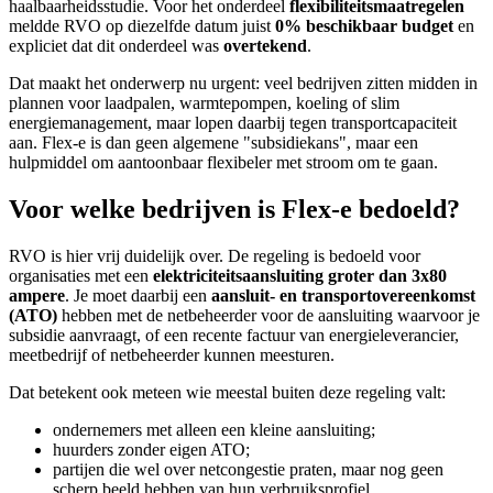
haalbaarheidsstudie. Voor het onderdeel
flexibiliteitsmaatregelen
meldde RVO op diezelfde datum juist
0% beschikbaar budget
en
expliciet dat dit onderdeel was
overtekend
.
Dat maakt het onderwerp nu urgent: veel bedrijven zitten midden in
plannen voor laadpalen, warmtepompen, koeling of slim
energiemanagement, maar lopen daarbij tegen transportcapaciteit
aan. Flex-e is dan geen algemene "subsidiekans", maar een
hulpmiddel om aantoonbaar flexibeler met stroom om te gaan.
Voor welke bedrijven is Flex-e bedoeld?
RVO is hier vrij duidelijk over. De regeling is bedoeld voor
organisaties met een
elektriciteitsaansluiting groter dan 3x80
ampere
. Je moet daarbij een
aansluit- en transportovereenkomst
(ATO)
hebben met de netbeheerder voor de aansluiting waarvoor je
subsidie aanvraagt, of een recente factuur van energieleverancier,
meetbedrijf of netbeheerder kunnen meesturen.
Dat betekent ook meteen wie meestal buiten deze regeling valt:
ondernemers met alleen een kleine aansluiting;
huurders zonder eigen ATO;
partijen die wel over netcongestie praten, maar nog geen
scherp beeld hebben van hun verbruiksprofiel.