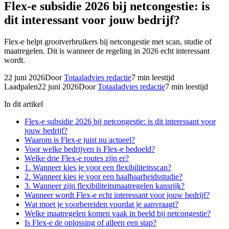
Flex-e subsidie 2026 bij netcongestie: is
dit interessant voor jouw bedrijf?
Flex-e helpt grootverbruikers bij netcongestie met scan, studie of
maatregelen. Dit is wanneer de regeling in 2026 echt interessant
wordt.
22 juni 2026
Door
Totaaladvies redactie
7
min leestijd
Laadpalen
22 juni 2026
Door
Totaaladvies redactie
7
min leestijd
In dit artikel
Flex-e subsidie 2026 bij netcongestie: is dit interessant voor
jouw bedrijf?
Waarom is Flex-e juist nu actueel?
Voor welke bedrijven is Flex-e bedoeld?
Welke drie Flex-e routes zijn er?
1. Wanneer kies je voor een flexibiliteitsscan?
2. Wanneer kies je voor een haalbaarheidsstudie?
3. Wanneer zijn flexibiliteitsmaatregelen kansrijk?
Wanneer wordt Flex-e echt interessant voor jouw bedrijf?
Wat moet je voorbereiden voordat je aanvraagt?
Welke maatregelen komen vaak in beeld bij netcongestie?
Is Flex-e de oplossing of alleen een stap?