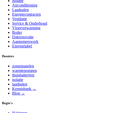
Isolatie
Airconditioning
Laadpalen
Energiecontracten
Ventilatie
Service & Onderhoud
Vloerverwarming
Boiler
Dakrenovatie
Aannemerswerk
Energielabel
Dossiers
zonnepanelen
warmtepompen
thuisbatterijen
isolatie
laadpalen
Kennisbank →
Blog →
Regio's
Halsteren