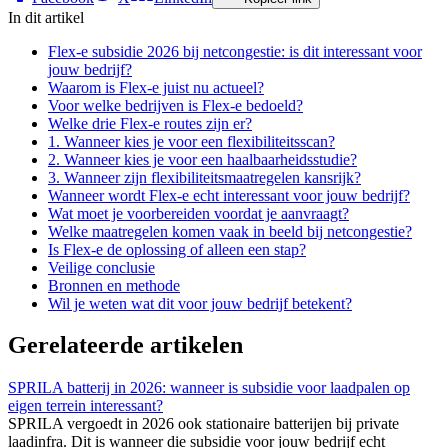
In dit artikel
Flex-e subsidie 2026 bij netcongestie: is dit interessant voor
jouw bedrijf?
Waarom is Flex-e juist nu actueel?
Voor welke bedrijven is Flex-e bedoeld?
Welke drie Flex-e routes zijn er?
1. Wanneer kies je voor een flexibiliteitsscan?
2. Wanneer kies je voor een haalbaarheidsstudie?
3. Wanneer zijn flexibiliteitsmaatregelen kansrijk?
Wanneer wordt Flex-e echt interessant voor jouw bedrijf?
Wat moet je voorbereiden voordat je aanvraagt?
Welke maatregelen komen vaak in beeld bij netcongestie?
Is Flex-e de oplossing of alleen een stap?
Veilige conclusie
Bronnen en methode
Wil je weten wat dit voor jouw bedrijf betekent?
Gerelateerde artikelen
SPRILA batterij in 2026: wanneer is subsidie voor laadpalen op
eigen terrein interessant?
SPRILA vergoedt in 2026 ook stationaire batterijen bij private
laadinfra. Dit is wanneer die subsidie voor jouw bedrijf echt