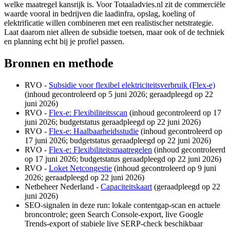
welke maatregel kansrijk is. Voor Totaaladvies.nl zit de commerciële
waarde vooral in bedrijven die laadinfra, opslag, koeling of
elektrificatie willen combineren met een realistischer netstrategie.
Laat daarom niet alleen de subsidie toetsen, maar ook of de techniek
en planning echt bij je profiel passen.
Bronnen en methode
RVO -
Subsidie voor flexibel elektriciteitsverbruik (Flex-e)
(inhoud gecontroleerd op 5 juni 2026; geraadpleegd op 22
juni 2026)
RVO -
Flex-e: Flexibiliteitsscan
(inhoud gecontroleerd op 17
juni 2026; budgetstatus geraadpleegd op 22 juni 2026)
RVO -
Flex-e: Haalbaarheidsstudie
(inhoud gecontroleerd op
17 juni 2026; budgetstatus geraadpleegd op 22 juni 2026)
RVO -
Flex-e: Flexibiliteitsmaatregelen
(inhoud gecontroleerd
op 17 juni 2026; budgetstatus geraadpleegd op 22 juni 2026)
RVO -
Loket Netcongestie
(inhoud gecontroleerd op 9 juni
2026; geraadpleegd op 22 juni 2026)
Netbeheer Nederland -
Capaciteitskaart
(geraadpleegd op 22
juni 2026)
SEO-signalen in deze run: lokale contentgap-scan en actuele
broncontrole; geen Search Console-export, live Google
Trends-export of stabiele live SERP-check beschikbaar