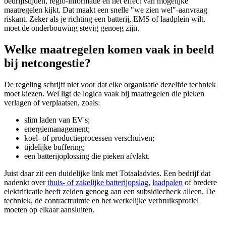
bedrijfstijden, regio-informatie en het effect van mogelijke
maatregelen kijkt. Dat maakt een snelle "we zien wel"-aanvraag
riskant. Zeker als je richting een batterij, EMS of laadplein wilt,
moet de onderbouwing stevig genoeg zijn.
Welke maatregelen komen vaak in beeld
bij netcongestie?
De regeling schrijft niet voor dat elke organisatie dezelfde techniek
moet kiezen. Wel ligt de logica vaak bij maatregelen die pieken
verlagen of verplaatsen, zoals:
slim laden van EV's;
energiemanagement;
koel- of productieprocessen verschuiven;
tijdelijke buffering;
een batterijoplossing die pieken afvlakt.
Juist daar zit een duidelijke link met Totaaladvies. Een bedrijf dat
nadenkt over
thuis- of zakelijke batterijopslag
,
laadpalen
of bredere
elektrificatie heeft zelden genoeg aan een subsidiecheck alleen. De
techniek, de contractruimte en het werkelijke verbruiksprofiel
moeten op elkaar aansluiten.