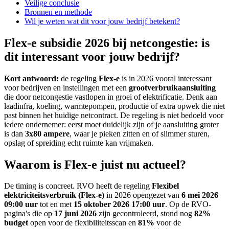
Veilige conclusie
Bronnen en methode
Wil je weten wat dit voor jouw bedrijf betekent?
Flex-e subsidie 2026 bij netcongestie: is
dit interessant voor jouw bedrijf?
Kort antwoord:
de regeling
Flex-e
is in 2026 vooral interessant
voor bedrijven en instellingen met een
grootverbruikaansluiting
die door netcongestie vastlopen in groei of elektrificatie. Denk aan
laadinfra, koeling, warmtepompen, productie of extra opwek die niet
past binnen het huidige netcontract. De regeling is niet bedoeld voor
iedere ondernemer: eerst moet duidelijk zijn of je aansluiting groter
is dan
3x80 ampere
, waar je pieken zitten en of slimmer sturen,
opslag of spreiding echt ruimte kan vrijmaken.
Waarom is Flex-e juist nu actueel?
De timing is concreet. RVO heeft de regeling
Flexibel
elektriciteitsverbruik (Flex-e)
in 2026 opengezet van
6 mei 2026
09:00 uur
tot en met
15 oktober 2026 17:00 uur
. Op de RVO-
pagina's die op
17 juni 2026
zijn gecontroleerd, stond nog
82%
budget
open voor de flexibiliteitsscan en
81%
voor de