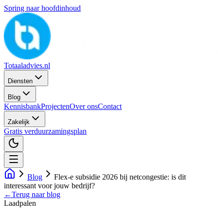
Spring naar hoofdinhoud
Totaaladvies.nl
Diensten
Blog
Kennisbank
Projecten
Over ons
Contact
Zakelijk
Gratis verduurzamingsplan
Blog
Flex-e subsidie 2026 bij netcongestie: is dit
interessant voor jouw bedrijf?
←
Terug naar blog
Laadpalen