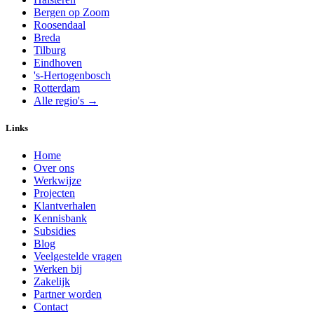
Bergen op Zoom
Roosendaal
Breda
Tilburg
Eindhoven
's-Hertogenbosch
Rotterdam
Alle regio's →
Links
Home
Over ons
Werkwijze
Projecten
Klantverhalen
Kennisbank
Subsidies
Blog
Veelgestelde vragen
Werken bij
Zakelijk
Partner worden
Contact