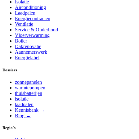
Isolatie
Airconditioning
Laadpalen
Energiecontracten
Ventilatie
Service & Onderhoud
Vloerverwarming
Boiler
Dakrenovatie
Aannemerswerk
Energielabel
Dossiers
zonnepanelen
warmtepompen
thuisbatterijen
isolatie
laadpalen
Kennisbank →
Blog →
Regio's