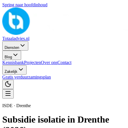
Spring naar hoofdinhoud
Totaaladvies.nl
Diensten
Blog
Kennisbank
Projecten
Over ons
Contact
Zakelijk
Gratis verduurzamingsplan
ISDE ·
Drenthe
Subsidie isolatie in
Drenthe